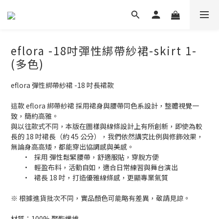
eflora -18吋彈性綁帶紗裙-skirt 1-
(多色)
eflora 彈性綁帶紗裙 -18 吋長裙款
這款 eflora 綁帶紗裙 採用裙身與腰帶同色系設計，整體視覺一
致，簡約高雅。
與以往款式不同，本版在圖樣與線條設計上有所創新，即使為較
長的 18 吋裙長（約 45 公分），我們依然講究比例與修飾效果，
無論身高高矮，都能穿出協調感與美感。
	•	採用 彈性鬆緊腰帶，舒適服貼，穿脫方便
	•	輕盈布料，活動自如，適合日常練習與舞台演出
	•	裙長 18 吋，打造優雅線條感，更顯專業氣質
※ 根據進貨批次不同，實品顏色可能略有差異，敬請見諒。
材質：100% 聚酯纖維