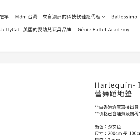
蕾把竿
Mdm 台灣｜來自澳洲的科技軟鞋總代理
Ballessimo
JellyCat- 英國的嬰幼兒玩具品牌
Génie Ballet Academy
Harlequi
蕾舞蹈地墊
**由香港倉庫直接出貨
**價格已含運費及關稅*
顏色：深灰色
尺寸：200cm 長  100c
厚度：2 mm