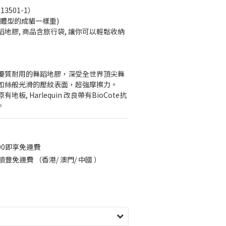
 13501-1）
常體型的成貓一樣重) 
地膠, 商品含旅行袋, 讓你可以輕鬆收納
cade 是優質耐用的舞蹈地膠，深受全世界頂尖舞
如絲般光滑的壓紋表面，超強摩擦力。
板, Harlequin 改良帶有BioCote抗
。
00即享免運費
豐免運費 （香港/ 澳門/ 中國 ）