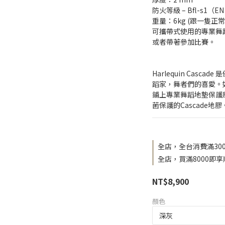
防火等級 – Bfl-s1（EN
重量：6kg (跟一隻正
可攜帶式使用的專業舞蹈
或者帶著參加比賽。
Harlequin Cas
蹈家，舞者們的喜愛。
鋪上專業舞蹈地墊保護原有地
菌保護的Cascade地膠
全店，全台消費滿30
全店，買滿8000即享順
NT$8,900
顏色