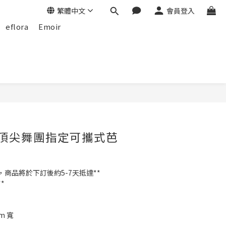
繁體中文
會員登入
eflora
Emoir
n- 頂尖舞團指定可攜式芭
，商品將於下訂後約5-7天抵達**
*
m 寬